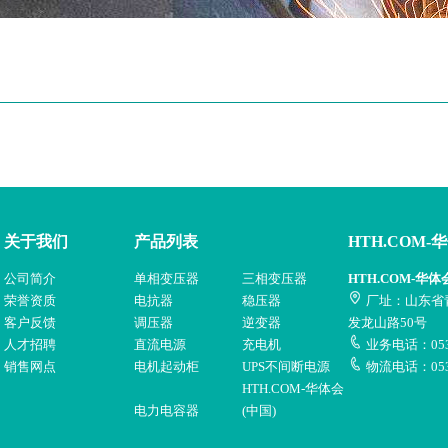
关于我们
产品列表
HTH.COM-
公司简介
单相变压器
三相变压器
HTH.COM-华体
荣誉资质
电抗器
稳压器
厂址：山东省
客户反馈
调压器
逆变器
发龙山路50号
人才招聘
直流电源
充电机
业务电话：0532
销售网点
电机起动柜
UPS不间断电源
物流电话：053
HTH.COM-华体会
电力电容器
(中国)