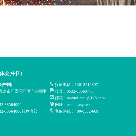
华体会(中国)
会(中国)
投诉电话：13012516897
青岛市即墨区环保产业园即
传真：0532-88563775
邮箱：lanyudianqi@126.com
-88564000
网址：usmleeasy.com
2-88564000转物流部
客服热线：400-0532-669