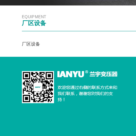
EQUIPMENT
厂区设备
厂区设备