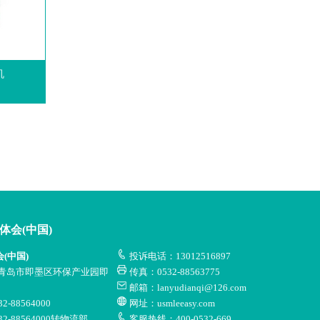
机
华体会(中国)
会(中国)
投诉电话：13012516897
青岛市即墨区环保产业园即
传真：0532-88563775
邮箱：lanyudianqi@126.com
-88564000
网址：usmleeasy.com
2-88564000转物流部
客服热线：400-0532-669