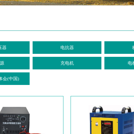
压器
电抗器
源
充电机
电
体会(中国)