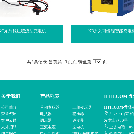
KC系列稳压稳流型充电机
KB系列可编程智能充电
共
3
条记录 当前第
1
/1页次 转至第
页
关于我们
产品列表
HTH.COM-
公司简介
单相变压器
三相变压器
HTH.COM-华体
荣誉资质
电抗器
稳压器
厂址：山东省
客户反馈
调压器
逆变器
发龙山路50号
人才招聘
直流电源
充电机
业务电话：0532
销售网点
电机起动柜
UPS不间断电源
物流电话：053