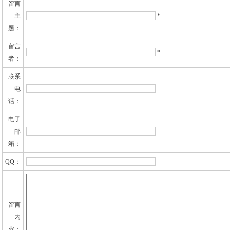
留言
主
*
题：
留言
*
者：
联系
电
话：
电子
邮
箱：
QQ：
留言
内
容：