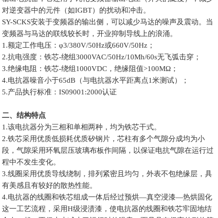
对逆变器中的元件（如IGBT）的扰动和冲击。
SY-SCKS安装于变频器的输出侧，可以减少马达的噪声及震动。当
变频器与马达的联线较长时，开业抑制导线上的浪涌。
1.额定工作电压：φ3/380V/50Hz或660V/50Hz；
2.抗电强度：铁芯-绕组3000VAC/50Hz/10Mh/60s无飞弧击穿；
3.绝缘电阻：铁芯-绕组1000VDC，绝缘阻值>100MΩ；
4.电抗器噪音小于65dB（与电抗器水平距离点1米测试）；
5.产品执行标准：IS09001:2000认证
二、结构特点
1.该电抗器分为三相和单相两种，均为铁芯干式。
2.铁芯采用优质低损耗优质矽钢片，芯柱有多个气隙分成均为小
段，气隙采用环氧层压玻璃布板作间隔，以保证电抗气隙在运行过
程中不发生变化。
3.线圈采用优质导线绕制，排列紧密且均匀，外表不包绝缘层，具
有美感且有较好的散热性能。
4.电抗器的线圈和铁芯组成一体后经过预烘—真空浸漆—热烘固化
这一工艺流程，采用H级浸渍漆，使电抗器的线圈和铁芯牢固地结