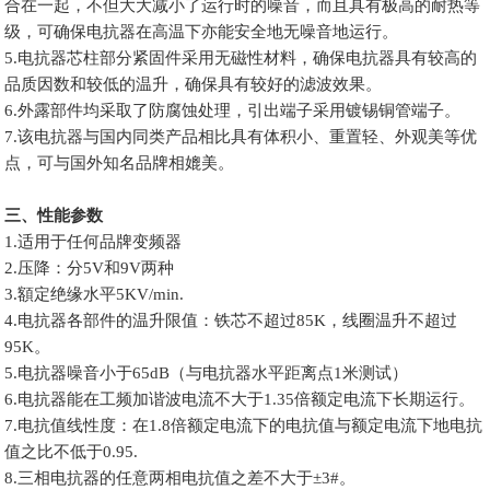
合在一起，不但大大减小了运行时的噪音，而且具有极高的耐热等
级，可确保电抗器在高温下亦能安全地无噪音地运行。
5.电抗器芯柱部分紧固件采用无磁性材料，确保电抗器具有较高的
品质因数和较低的温升，确保具有较好的滤波效果。
6.外露部件均采取了防腐蚀处理，引出端子采用镀锡铜管端子。
7.该电抗器与国内同类产品相比具有体积小、重置轻、外观美等优
点，可与国外知名品牌相媲美。
三、性能参数
1.适用于任何品牌变频器
2.压降：分5V和9V两种
3.額定绝缘水平5KV/min.
4.电抗器各部件的温升限值：铁芯不超过85K，线圈温升不超过
95K。
5.电抗器噪音小于65dB（与电抗器水平距离点1米测试）
6.电抗器能在工频加谐波电流不大于1.35倍额定电流下长期运行。
7.电抗值线性度：在1.8倍额定电流下的电抗值与额定电流下地电抗
值之比不低于0.95.
8.三相电抗器的任意两相电抗值之差不大于±3#。