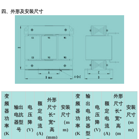
四、外形及安装尺寸
变
变
输
外形
外形
频
额
频
出
额
尺寸
输出
电
尺寸
安装
电
安装
器
定
器
电
定
长*
电抗
压
长*
尺寸
压
尺寸
功
电
功
抗
电
宽*
器型
降
宽*
（m
降
(m
率
流
率
器
流
高
号
(V)
高
m)
(V)
m)
(K
(A)
(K
型
(A)
(m
(mm)