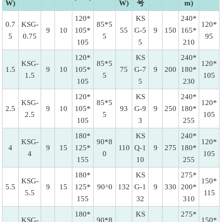
W)
W)
号
m)
120*
KS
240*
0.7
KSG-
85*5
120*
9
10
105*
55
G-5
9
150
165*
5
0.75
5
95
105
5
210
120*
KS
240*
KSG-
85*5
120*
1.5
9
10
105*
75
G-7
9
200
180*
1.5
5
105
105
5
230
120*
KS
240*
KSG-
85*5
120*
2.5
9
10
105*
93
G-9
9
250
180*
2.5
5
105
105
3
255
180*
KS
240*
KSG-
90*8
120*
4
9
15
125*
110
Q-1
9
275
180*
4
0
105
155
10
255
180*
KS
275*
KSG-
150*
5.5
9
15
125*
90^0
132
G-1
9
330
200*
5.5
115
155
32
310
180*
KS
275*
KSG-
90*8
150*