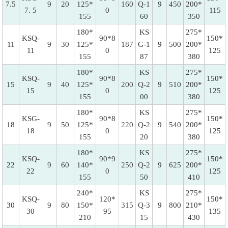
7.5
9
20
125*
160
Q-1
9
450
200*
7. 5
0
115
155
60
350
180*
KS
275*
KSQ-
90*8
150*
11
9
30
125*
187
G-1
9
500
200*
11
0
125
155
87
380
180*
KS
275*
KSQ-
90*8
150*
15
9
40
125*
200
Q-2
9
510
200*
15
0
125
155
00
380
180*
KS
275*
KSG-
90*8
150*
18
9
50
125*
220
Q-2
9
540
200*
18
0
125
155
20
380
180*
KS
275*
KSQ-
90*9
150*
22
9
60
140*
250
Q-2
9
625
200*
22
0
125
155
50
410
240*
KS
275*
KSQ-
120*
150*
30
9
80
150*
315
Q-3
9
800
210*
30
95
135
210
15
430