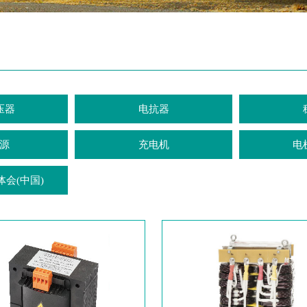
压器
电抗器
源
充电机
电
体会(中国)