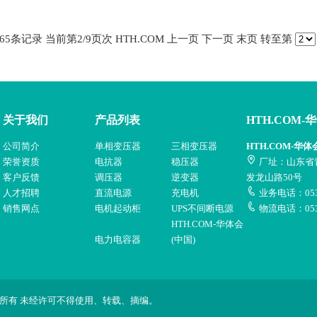
65
条记录 当前第
2
/9页次
HTH.COM
上一页
下一页
末页
转至第
关于我们
产品列表
HTH.COM-
公司简介
单相变压器
三相变压器
HTH.COM-华体
荣誉资质
电抗器
稳压器
厂址：山东省
客户反馈
调压器
逆变器
发龙山路50号
人才招聘
直流电源
充电机
业务电话：0532
销售网点
电机起动柜
UPS不间断电源
物流电话：053
HTH.COM-华体会
电力电容器
(中国)
eserved 版权所有 未经许可不得使用、转载、摘编。